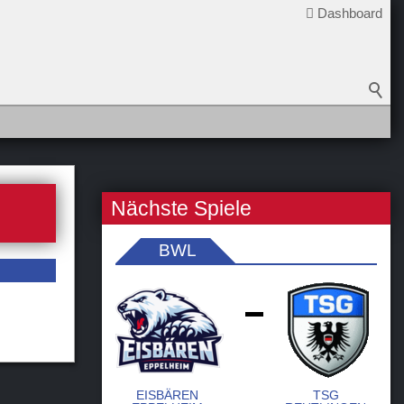
Dashboard
Nächste Spiele
BWL
-
EISBÄREN
TSG