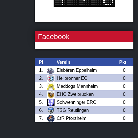
Facebook
Pl
Verein
Pkt
1.
Eisbären Eppelheim
0
2.
Heilbronner EC
0
3.
Maddogs Mannheim
0
4.
EHC Zweibrücken
0
5.
Schwenninger ERC
0
6.
TSG Reutlingen
0
7.
CfR Pforzheim
0