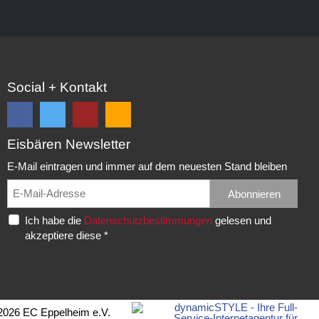
Social + Kontakt
Eisbären Newsletter
Folge
Folge
EC
Falls
uns
uns
Eisbären
Du
E-Mail eintragen und immer auf dem neuesten Stand bleiben
auf
auf
Eppelheim
unsere
Facebook
Twitter
News,
Abonnieren
Rudolf-
und
und
Spielberichte,
Diesel-
Ich habe die
Datenschutzbestimmungen
gelesen und
erhalte
erhalte
etc.
Str.
akzeptiere diese *
die
die
als
20
neuesten
neuesten
RSS
69214
Infos.
Infos.
abonnieren
Eppelheim
möchtest...
Telefon:
2026 EC Eppelheim e.V.