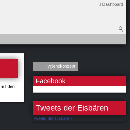
Dashboard
Hygienekonzept
Facebook
 mit den
Tweets der Eisbären
Tweets der Eisbären