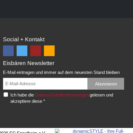
Social + Kontakt
Eisbären Newsletter
Folge
Folge
EC
Falls
uns
uns
Eisbären
Du
E-Mail eintragen und immer auf dem neuesten Stand bleiben
auf
auf
Eppelheim
unsere
Facebook
Twitter
News,
Abonnieren
Rudolf-
und
und
Spielberichte,
Diesel-
Ich habe die
Datenschutzbestimmungen
gelesen und
erhalte
erhalte
etc.
Str.
akzeptiere diese *
die
die
als
20
neuesten
neuesten
RSS
69214
Infos.
Infos.
abonnieren
Eppelheim
möchtest...
Telefon: