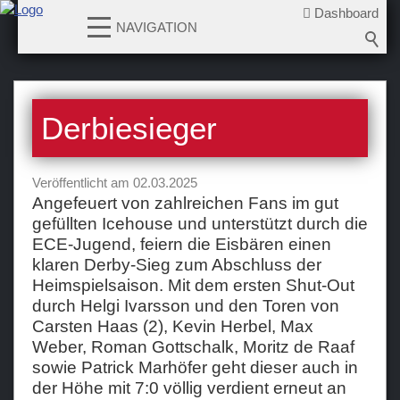
Dashboard
NAVIGATION
News
Derbiesieger
2026-2027
2025-2026
Veröffentlicht am 02.03.2025
2024-2025
Angefeuert von zahlreichen Fans im gut
2023-2024
gefüllten Icehouse und unterstützt durch die
2022-2023
ECE-Jugend, feiern die Eisbären einen
klaren Derby-Sieg zum Abschluss der
2021-2022
Heimspielsaison. Mit dem ersten Shut-Out
2020-2021
durch Helgi Ivarsson und den Toren von
2019-2020
Carsten Haas (2), Kevin Herbel, Max
2018-2019
Weber, Roman Gottschalk, Moritz de Raaf
sowie Patrick Marhöfer geht dieser auch in
2017-2018
der Höhe mit 7:0 völlig verdient erneut an
2016-2017