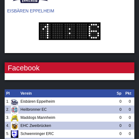
EISBÄREN EPPELHEIM
Facebook
Pl
Verein
Sp
Pkt
1.
Eisbären Eppelheim
0
0
2.
Heilbronner EC
0
0
3.
Maddogs Mannheim
0
0
4.
EHC Zweibrücken
0
0
5.
Schwenninger ERC
0
0