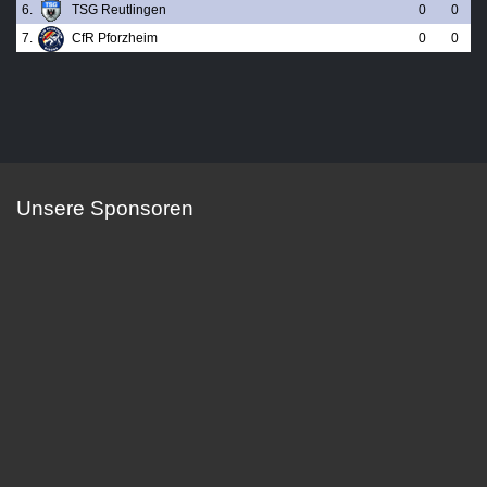
6.
TSG Reutlingen
0
0
7.
CfR Pforzheim
0
0
Unsere Sponsoren